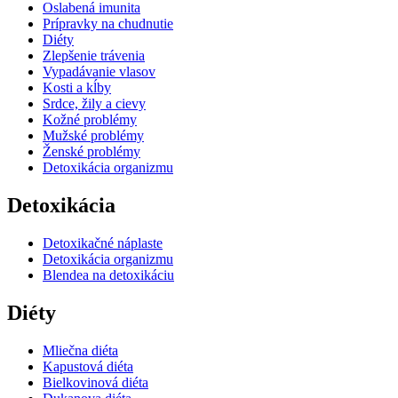
Oslabená imunita
Prípravky na chudnutie
Diéty
Zlepšenie trávenia
Vypadávanie vlasov
Kosti a kĺby
Srdce, žily a cievy
Kožné problémy
Mužské problémy
Ženské problémy
Detoxikácia organizmu
Detoxikácia
Detoxikačné náplaste
Detoxikácia organizmu
Blendea na detoxikáciu
Diéty
Mliečna diéta
Kapustová diéta
Bielkovinová diéta