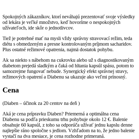
Spokojných zákazníkov, ktorí neváhajú prezentovať svoje výsledky
od lekára je veľké množstvo, keď hovoríme o nespokojných
užívateľoch, ide skôr o jednotlivcov.
Tiež je potrebné mať na mysli vždy správny stravovací režim, teda
diétu s obmedzeným a presne kontrolovaným príjmom sacharidov.
Plus ostatné režimové opatrenia, najmä dostatok pohybu.
Ak sa niekto s nábehom na cukrovku alebo už s diagnostikovaným
diabetom prejedá sladkým a čaká od hltania kapsúl spásu, potom to
samozrejme fungovať nebude. Synergický efekt správnej stravy,
režimových opatrení a Diabenu sa ukazuje ako veľmi prínosný.
Cena
(Diaben – účinok za 20 centov na deň )
Aká je cena prípravku Diaben? Priemerná a optimálna cena
Diabenu sa podľa prieskumu trhu pohybuje okolo 12 €. Balenie
obsahuje 60 kapsúl, z toho sa odporúča užívať jednu kapslu denne
najlepšie ráno spoločne s jedlom. Vzhľadom na to, že jedno balenie
vystačí na dva mesiace, je cena rozhodne primeraná.