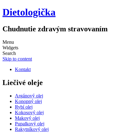
Dietologička
Chudnutie zdravým stravovaním
Menu
Widgets
Search
Skip to content
Kontakt
Liečivé oleje
Argánový olej
Konopný olej
Rybí olej
Kokosový olej
Makový olej
Pupalkový olej
Rakytníkový olej