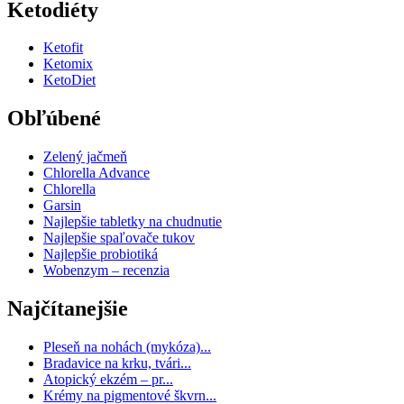
Ketodiéty
Ketofit
Ketomix
KetoDiet
Obľúbené
Zelený jačmeň
Chlorella Advance
Chlorella
Garsin
Najlepšie tabletky na chudnutie
Najlepšie spaľovače tukov
Najlepšie probiotiká
Wobenzym – recenzia
Najčítanejšie
Pleseň na nohách (mykóza)...
Bradavice na krku, tvári...
Atopický ekzém – pr...
Krémy na pigmentové škvrn...