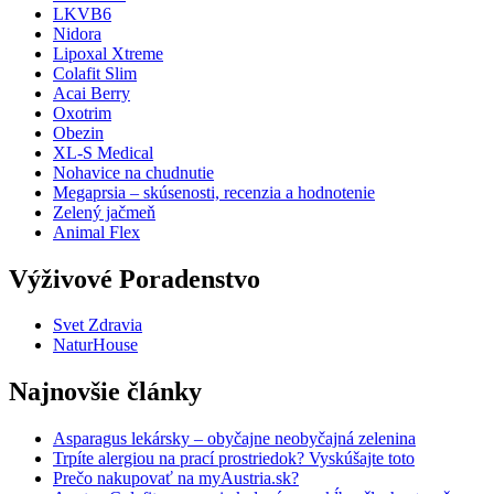
LKVB6
Nidora
Lipoxal Xtreme
Colafit Slim
Acai Berry
Oxotrim
Obezin
XL-S Medical
Nohavice na chudnutie
Megaprsia – skúsenosti, recenzia a hodnotenie
Zelený jačmeň
Animal Flex
Výživové Poradenstvo
Svet Zdravia
NaturHouse
Najnovšie články
Asparagus lekársky – obyčajne neobyčajná zelenina
Trpíte alergiou na prací prostriedok? Vyskúšajte toto
Prečo nakupovať na myAustria.sk?