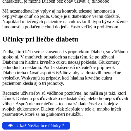
charakteru, je možné Diaben bez obáv užívať aj dlhodobo.
Má nezanedbateľný vplyv aj na kontrolu telesnej hmotnosti a
ovplyvňuje chuť do jedla. Oboje je u diabetikov veľmi dôležité.
Napríklad u liečených pacientov na cukrovku II. typu býva zníženie
hmotnosti a potlačenie chuti do jedla často veľkým problémom.
Účinky pri liečbe diabetu
Ľudia, ktorí líčia svoje skúsenosti s prípravkom Diaben, sú väčšinou
spokojní. V mnohých prípadoch sa netaja tým, že po užívaní
Diabenu im hladina krvného cukru naozaj poklesla. Glukomery
jednoducho neklamú. Podľa skúseností užívateľov prípravok
Diaben treba užívať aspoň 6 týždňov, aby sa dostavili merateľné
výsledky. Vyskytujú sa prípady, keď hladina krvného cukru
pacientom klesla aj o tri jednotky.
Recenzie užívateľov sú väčšinou pozitívne, no našli sa ja takí, ktorí
účinok Diabenu pociťovali ako nedostatočný, alebo ho nepociťovali
vôbec. Aspoň nie merateľne – teda na základe čísel z displejov
svojich glukomerov. Diaben však zlepšuje v tele aj mnoho iných
parametrov, ktoré sa na glukomeri neukážu.
Ukáž Nežiadúce účinky ?