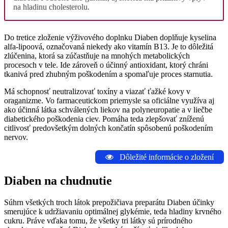
na hladinu cholesterolu.
Do tretice zloženie výživového doplnku Diaben doplňuje kyselina
alfa-lipoová, označovaná niekedy ako vitamín B13. Je to dôležitá
zlúčenina, ktorá sa zúčastňuje na mnohých metabolických
procesoch v tele. Ide zároveň o účinný antioxidant, ktorý chráni
tkanivá pred zhubným poškodením a spomaľuje proces starnutia.
Má schopnosť neutralizovať toxíny a viazať ťažké kovy v
oraganizme. Vo farmaceutickom priemysle sa oficiálne využíva aj
ako účinná látka schválených liekov na polyneuropatie a v liečbe
diabetického poškodenia ciev. Pomáha teda zlepšovať zníženú
citlivosť predovšetkým dolných končatín spôsobenú poškodením
nervov.
Dôležité informácie o zložení
Diaben na chudnutie
Súhrn všetkých troch látok prepožičiava preparátu Diaben účinky
smerujúce k udržiavaniu optimálnej glykémie, teda hladiny krvného
cukru. Práve vďaka tomu, že všetky tri látky sú prírodného