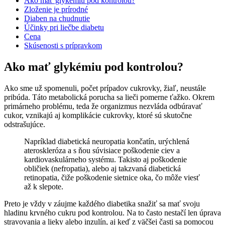
Ako mať glykémiu pod kontrolou?
Zloženie je prírodné
Diaben na chudnutie
Účinky pri liečbe diabetu
Cena
Skúsenosti s prípravkom
Ako mať glykémiu pod kontrolou?
Ako sme už spomenuli, počet prípadov cukrovky, žiaľ, neustále
pribúda. Táto metabolická porucha sa lieči pomerne ťažko. Okrem
primárneho problému, teda že organizmus nezvláda odbúravať
cukor, vznikajú aj komplikácie cukrovky, ktoré sú skutočne
odstrašujúce.
Napríklad diabetická neuropatia končatín, urýchlená
ateroskleróza a s ňou súvisiace poškodenie ciev a
kardiovaskulárneho systému. Takisto aj poškodenie
obličiek (nefropatia), alebo aj takzvaná diabetická
retinopatia, čiže poškodenie sietnice oka, čo môže viesť
až k slepote.
Preto je vždy v záujme každého diabetika snažiť sa mať svoju
hladinu krvného cukru pod kontrolou. Na to často nestačí len úprava
stravovania a lieky alebo inzulín, aj keď z väčšej časti sa pomocou