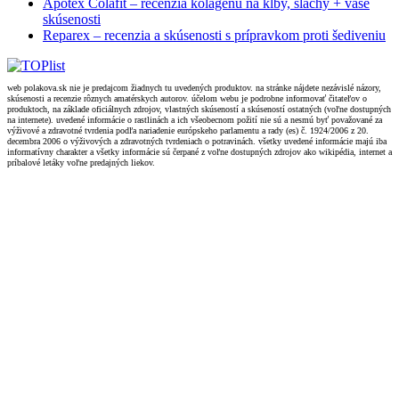
Apotex Colafit – recenzia kolagénu na kĺby, šlachy + vaše
skúsenosti
Reparex – recenzia a skúsenosti s prípravkom proti šediveniu
web polakova.sk nie je predajcom žiadnych tu uvedených produktov. na stránke nájdete nezávislé názory,
skúsenosti a recenzie rôznych amatérskych autorov. účelom webu je podrobne informovať čitateľov o
produktoch, na základe oficiálnych zdrojov, vlastných skúseností a skúseností ostatných (voľne dostupných
na internete). uvedené informácie o rastlinách a ich všeobecnom požití nie sú a nesmú byť považované za
výživové a zdravotné tvrdenia podľa nariadenie európskeho parlamentu a rady (es) č. 1924/2006 z 20.
decembra 2006 o výživových a zdravotných tvrdeniach o potravinách. všetky uvedené informácie majú iba
informatívny charakter a všetky informácie sú čerpané z voľne dostupných zdrojov ako wikipédia, internet a
príbalové letáky voľne predajných liekov.