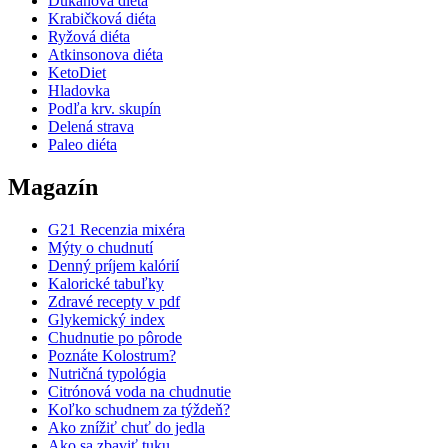
Dukanova diéta
Krabičková diéta
Ryžová diéta
Atkinsonova diéta
KetoDiet
Hladovka
Podľa krv. skupín
Delená strava
Paleo diéta
Magazín
G21 Recenzia mixéra
Mýty o chudnutí
Denný príjem kalórií
Kalorické tabuľky
Zdravé recepty v pdf
Glykemický index
Chudnutie po pôrode
Poznáte Kolostrum?
Nutričná typológia
Citrónová voda na chudnutie
Koľko schudnem za týždeň?
Ako znížiť chuť do jedla
Ako sa zbaviť tuku