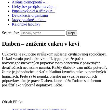
Arónia čiernoplodá –...
Lieky bez predpisu na záp...
Pupalkový olej a účinky n...
Detoxikácia organizmu
Jazvy po akné – ako...
Kalorické tabuľky
Search for:
Diaben – zníženie cukru v krvi
Cukrovka je skutočne strašiakom súčasnej civilizovanej spoločnosti.
Lekári varujú pred cukrovkou II. typu, pretože počet
novodiagnostikovaných prípadov tohto ochorenia v posledných
desaťročiach neutešene narastá. Každý diabetik vám môže potvrdiť,
že nie je jednoduché udržať si hladinu krvného cukru v potrebných
hraniciach. Preto sa tu ponúka priestor na využitie prírodných
prípravkov, ako je práve Diaben, ktoré môžu ľuďom s diabetom
poslúžiť ako výborná doplnková liečba.
Obsah článku