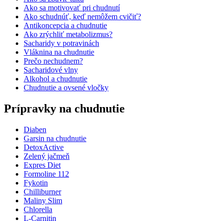
Ako sa motivovať pri chudnutí
Ako schudnúť, keď nemôžem cvičiť?
Antikoncepcia a chudnutie
Ako zrýchliť metabolizmus?
Sacharidy v potravinách
Vláknina na chudnutie
Prečo nechudnem?
Sacharidové vlny
Alkohol a chudnutie
Chudnutie a ovsené vločky
Prípravky na chudnutie
Diaben
Garsin na chudnutie
DetoxActive
Zelený jačmeň
Expres Diet
Formoline 112
Fykotin
Chilliburner
Maliny Slim
Chlorella
L-Carnitin