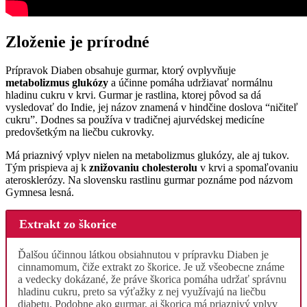
Zloženie je prírodné
Prípravok Diaben obsahuje gurmar, ktorý ovplyvňuje
metabolizmus glukózy
a účinne pomáha udržiavať normálnu
hladinu cukru v krvi. Gurmar je rastlina, ktorej pôvod sa dá
vysledovať do Indie, jej názov znamená v hindčine doslova “ničiteľ
cukru”. Dodnes sa používa v tradičnej ajurvédskej medicíne
predovšetkým na liečbu cukrovky.
Má priaznivý vplyv nielen na metabolizmus glukózy, ale aj tukov.
Tým prispieva aj k
znižovaniu cholesterolu
v krvi a spomaľovaniu
aterosklerózy. Na slovensku rastlinu gurmar poznáme pod názvom
Gymnesa lesná.
Extrakt zo škorice
Ďalšou účinnou látkou obsiahnutou v prípravku Diaben je
cinnamomum, čiže extrakt zo škorice. Je už všeobecne známe
a vedecky dokázané, že práve škorica pomáha udržať správnu
hladinu cukru, preto sa výťažky z nej využívajú na liečbu
diabetu. Podobne ako gurmar, aj škorica má priaznivý vplyv