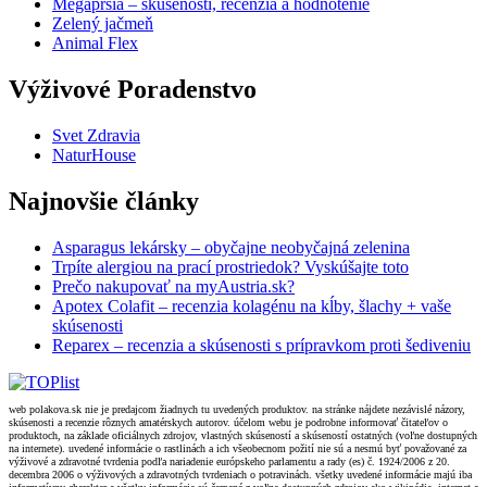
Megaprsia – skúsenosti, recenzia a hodnotenie
Zelený jačmeň
Animal Flex
Výživové Poradenstvo
Svet Zdravia
NaturHouse
Najnovšie články
Asparagus lekársky – obyčajne neobyčajná zelenina
Trpíte alergiou na prací prostriedok? Vyskúšajte toto
Prečo nakupovať na myAustria.sk?
Apotex Colafit – recenzia kolagénu na kĺby, šlachy + vaše
skúsenosti
Reparex – recenzia a skúsenosti s prípravkom proti šediveniu
web polakova.sk nie je predajcom žiadnych tu uvedených produktov. na stránke nájdete nezávislé názory,
skúsenosti a recenzie rôznych amatérskych autorov. účelom webu je podrobne informovať čitateľov o
produktoch, na základe oficiálnych zdrojov, vlastných skúseností a skúseností ostatných (voľne dostupných
na internete). uvedené informácie o rastlinách a ich všeobecnom požití nie sú a nesmú byť považované za
výživové a zdravotné tvrdenia podľa nariadenie európskeho parlamentu a rady (es) č. 1924/2006 z 20.
decembra 2006 o výživových a zdravotných tvrdeniach o potravinách. všetky uvedené informácie majú iba