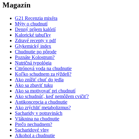
Magazín
G21 Recenzia mixéra
Mýty o chudnutí
Denný príjem kalórií
Kalorické tabuľky
Zdravé recepty v pdf
Glykemický index
Chudnutie po pôrode
Poznáte Kolostrum?
Nutričná typológia
Citrónová voda na chudnutie
Koľko schudnem za týždeň?
Ako znížiť chuť do jedla
Ako sa zbaviť tuku
Ako sa motivovať pri chudnutí
Ako schudnúť, keď nemôžem cvičiť?
Antikoncepcia a chudnutie
Ako zrýchliť metabolizmus?
Sacharidy v potravinách
Vláknina na chudnutie
Prečo nechudnem?
Sacharidové vlny
Alkohol a chudnutie