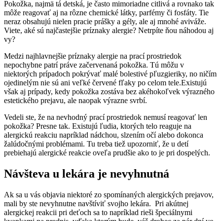
Pokožka, najmä tá detská, je často mimoriadne citlivá a rovnako tak
môže reagovať aj na rôzne chemické látky, parfémy či fosfáty. Tie
neraz obsahujú nielen pracie prášky a gély, ale aj mnohé aviváže.
Viete, aké sú najčastejšie príznaky alergie? Netrpíte ňou náhodou aj
vy?
Medzi najhlavnejšie príznaky alergie na prací prostriedok
nepochybne patrí práve začervenaná pokožka. Tú môžu v
niektorých prípadoch pokrývať malé bolestivé pľuzgieriky, no ničím
ojedinelým nie sú ani veľké červené fľaky po celom tele.Existujú
však aj prípady, kedy pokožka zostáva bez akéhokoľvek výrazného
estetického prejavu, ale naopak výrazne svrbí.
Vedeli ste, že na nevhodný prací prostriedok nemusí reagovať len
pokožka? Presne tak. Existujú ľudia, ktorých telo reaguje na
alergickú reakciu napríklad nádchou, slzením očí alebo dokonca
žalúdočnými problémami. Tu treba tiež upozorniť, že u detí
prebiehajú alergické reakcie oveľa prudšie ako to je pri dospelých.
Návšteva u lekára je nevyhnutná
Ak sa u vás objavia niektoré zo spomínaných alergických prejavov,
mali by ste nevyhnutne navštíviť svojho lekára. Pri akútnej
alergickej reakcii pri deťoch sa to napríklad rieši špeciálnymi