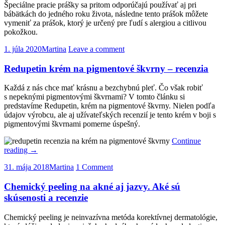
Špeciálne pracie prášky sa pritom odporúčajú používať aj pri
bábätkách do jedného roku života, následne tento prášok môžete
vymeniť za prášok, ktorý je určený pre ľudí s alergiou a citlivou
pokožkou.
1. júla 2020
Martina
Leave a comment
Redupetin krém na pigmentové škvrny – recenzia
Každá z nás chce mať krásnu a bezchybnú pleť. Čo však robiť
s nepeknými pigmentovými škvrnami? V tomto článku si
predstavíme Redupetin, krém na pigmentové škvrny. Nielen podľa
údajov výrobcu, ale aj užívateľských recenzií je tento krém v boji s
pigmentovými škvrnami pomerne úspešný.
Continue
reading
→
31. mája 2018
Martina
1 Comment
Chemický peeling na akné aj jazvy. Aké sú
skúsenosti a recenzie
Chemický peeling je neinvazívna metóda korektívnej dermatológie,