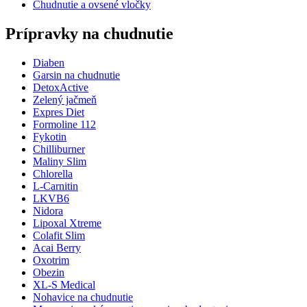
Chudnutie a ovsené vločky
Prípravky na chudnutie
Diaben
Garsin na chudnutie
DetoxActive
Zelený jačmeň
Expres Diet
Formoline 112
Fykotin
Chilliburner
Maliny Slim
Chlorella
L-Carnitin
LKVB6
Nidora
Lipoxal Xtreme
Colafit Slim
Acai Berry
Oxotrim
Obezin
XL-S Medical
Nohavice na chudnutie