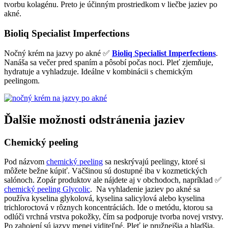
tvorbu kolagénu. Preto je účinným prostriedkom v liečbe jaziev po
akné.
Bioliq Specialist Imperfections
Nočný krém na jazvy po akné ✅
Bioliq Specialist Imperfections
.
Nanáša sa večer pred spaním a pôsobí počas noci. Pleť zjemňuje,
hydratuje a vyhladzuje. Ideálne v kombinácii s chemickým
peelingom.
Ďalšie možnosti odstránenia jaziev
Chemický peeling
Pod názvom
chemický peeling
sa neskrývajú peelingy, ktoré si
môžete bežne kúpiť. Väčšinou sú dostupné iba v kozmetických
salónoch. Zopár produktov ale nájdete aj v obchodoch, napríklad ✅
chemický peeling Glycolic
. Na vyhladenie jaziev po akné sa
používa kyselina glykolová, kyselina salicylová alebo kyselina
trichloroctová v rôznych koncentráciách. Ide o metódu, ktorou sa
odlúči vrchná vrstva pokožky, čím sa podporuje tvorba novej vrstvy.
Po zahojení sú jazvy menej viditeľné. Pleť je pružnejšia a hladšia.