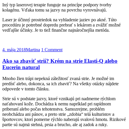
Iný typ laserovej terapie funguje na princípe podpory tvorby
kolagénu. Vďaka tomu sa jazvy na povrchu vyrovnávajú.
Laser je účinný prostriedok na vyhladenie jaziev po akné. Túto
procedúru je potrebné dopredu prebrať s lekárom a zvážiť možné
vedľajšie účinky. Je to tiež finančne najnáročnejšia metóda.
4. mája 2018
Martina
1 Comment
Ako sa zbaviť strií? Krém na strie Elasti-Q alebo
Eucerin natural
Mnoho žien trápi nepekná záležitosť zvaná strie. Je možné im
predísť alebo, dokonca, sa ich zbaviť? Na všetky otázky nájdete
odpovede v tomto článku.
Strie sú v podstate jazvy, ktoré vznikajú pri nadmerne rýchlom
naťahovaní kože. Dochádza k nemu napríklad pri rapídnom
priberaní alebo počas tehotenstva. Samozrejme, problém
neobchádza ani pánov, a preto strie „zdobia“ telá kulturistov a
športovcov, ktorí pomerne rýchlo naberajú svalovú hmotu. Rizikové
partie sú najmä stehná, prsia a brucho, ale aj zadok a ruky.