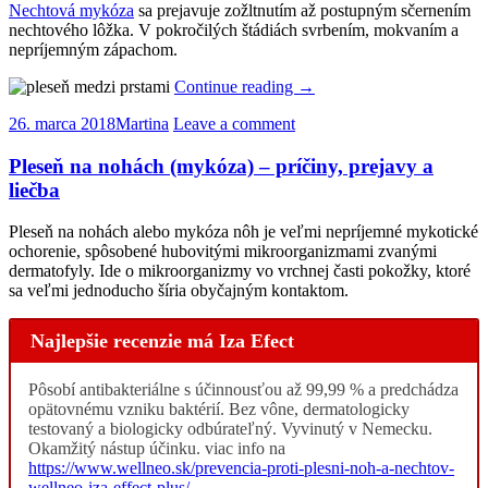
Nechtová mykóza
sa prejavuje zožltnutím až postupným sčernením
nechtového lôžka. V pokročilých štádiách svrbením, mokvaním a
nepríjemným zápachom.
Continue reading
→
26. marca 2018
Martina
Leave a comment
Pleseň na nohách (mykóza) – príčiny, prejavy a
liečba
Pleseň na nohách alebo mykóza nôh je veľmi nepríjemné mykotické
ochorenie, spôsobené hubovitými mikroorganizmami zvanými
dermatofyly. Ide o mikroorganizmy vo vrchnej časti pokožky, ktoré
sa veľmi jednoducho šíria obyčajným kontaktom.
Najlepšie recenzie má Iza Efect
Pôsobí antibakteriálne s účinnousťou až 99,99 % a predchádza
opätovnému vzniku baktérií. Bez vône, dermatologicky
testovaný a biologicky odbúrateľný. Vyvinutý v Nemecku.
Okamžitý nástup účinku. viac info na
https://www.wellneo.sk/prevencia-proti-plesni-noh-a-nechtov-
wellneo-iza-effect-plus/