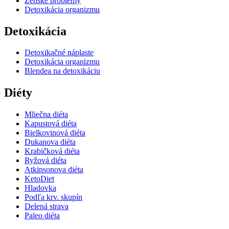
Ženské problémy
Detoxikácia organizmu
Detoxikácia
Detoxikačné náplaste
Detoxikácia organizmu
Blendea na detoxikáciu
Diéty
Mliečna diéta
Kapustová diéta
Bielkovinová diéta
Dukanova diéta
Krabičková diéta
Ryžová diéta
Atkinsonova diéta
KetoDiet
Hladovka
Podľa krv. skupín
Delená strava
Paleo diéta