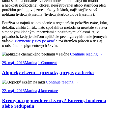
ktorá slúži na dodanie sviežeho hodvábneho nádychu mladosti
a hebkosti poškodenej, chorej, neošetrovanej alebo starnúcej pleti
použitím peelingovej zmesi rôznych látok, najčastejšie sa však
aplikujú hydroxykyseliny (hydroxykarboxylové kyseliny).
Používa sa najmä na omladenie a regeneráciu pokožky tváre, krku,
dekoltu, chrbta či rúk. Táto spoľahlivá metóda sa neustále stretáva
s mnohými kladnými recenziami a pozitívnymi ohlasmi. Aj v
prípadoch, kedy je cieľom aplikácie peelingu vyhladenie jemných
vrások,
zjemnenie jaziev po akné
a rozšírených póroch a tiež aj
o odstránenie pigmentových škvŕn.
Continue reading
→
29. mája 2018
Martina
1 Comment
Atopický ekzém – príznaky, prejavy a liečba
Continue reading
→
22. mája 2018
Martina
4 komentáre
Krémy na pigmentové škvrny? Eucerin, bioderma
alebo redupetin