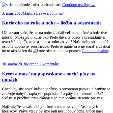
Continue reading
→
3. mája 2018
Martina
Leave a comment
Kurie oko na ruke a nohe – liečba a odstránenie
Už sa vám stalo, že ste na nohe zbadali veľmi nepekné a bolestivé
miesto? Môže ísť o kurie oko Preto dávajte pozor a preštudujte si
tento článok. Čo to je a ako sa toho zbaviť? Naše nohy sú ako náš
osobný dopravný prostriedok. Preto je nutné sa o ne starať a uľahčiť
im to ako sa len dá.
Continue reading
→
30. apríla 2018
Martina
2 komentáre
Krém a masť na popraskané a suché päty na
nohách
Chceli by site nosiť krásne topánky s otvorenou pätou ale hanbíte sa
za svoje nohy? Trápia vás popraskané a päty a zhrubnutá koža?
Skúste si prečítať tento článok a nájdite ideálne riešenie pre vás.
Najčastejšie sa vaše nohy ocitnú v tomto stave počas letných
mesiacov. Práve vtedy by sme radi nosili obuv odhaľujúcu naše