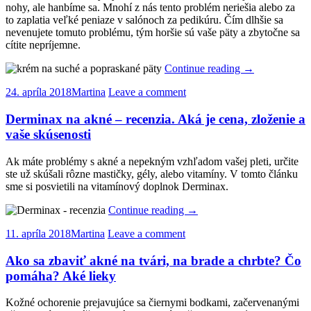
nohy, ale hanbíme sa. Mnohí z nás tento problém neriešia alebo za
to zaplatia veľké peniaze v salónoch za pedikúru. Čím dlhšie sa
nevenujete tomuto problému, tým horšie sú vaše päty a zbytočne sa
cítite nepríjemne.
Continue reading
→
24. apríla 2018
Martina
Leave a comment
Derminax na akné – recenzia. Aká je cena, zloženie a
vaše skúsenosti
Ak máte problémy s akné a nepekným vzhľadom vašej pleti, určite
ste už skúšali rôzne mastičky, gély, alebo vitamíny. V tomto článku
sme si posvietili na vitamínový doplnok Derminax.
Continue reading
→
11. apríla 2018
Martina
Leave a comment
Ako sa zbaviť akné na tvári, na brade a chrbte? Čo
pomáha? Aké lieky
Kožné ochorenie prejavujúce sa čiernymi bodkami, začervenanými