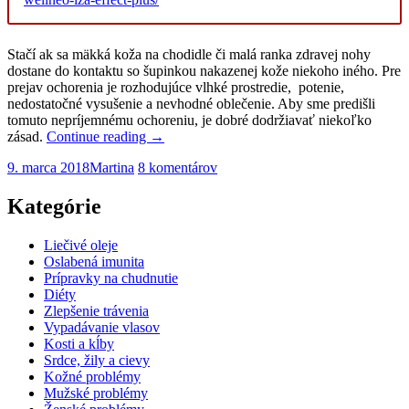
Stačí ak sa mäkká koža na chodidle či malá ranka zdravej nohy
dostane do kontaktu so šupinkou nakazenej kože niekoho iného. Pre
prejav ochorenia je rozhodujúce vlhké prostredie, potenie,
nedostatočné vysušenie a nevhodné oblečenie. Aby sme predišli
tomuto nepríjemnému ochoreniu, je dobré dodržiavať niekoľko
zásad.
Continue reading
→
9. marca 2018
Martina
8 komentárov
Kategórie
Liečivé oleje
Oslabená imunita
Prípravky na chudnutie
Diéty
Zlepšenie trávenia
Vypadávanie vlasov
Kosti a kĺby
Srdce, žily a cievy
Kožné problémy
Mužské problémy