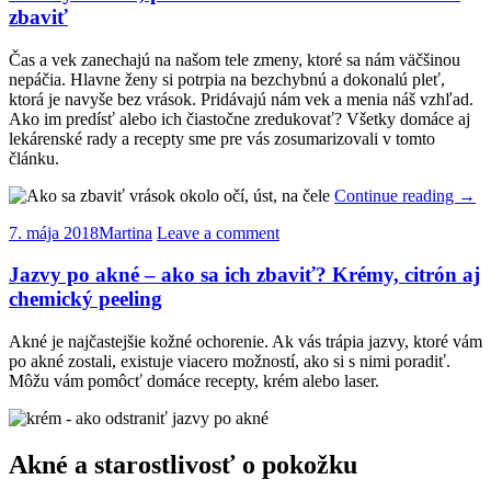
zbaviť
Čas a vek zanechajú na našom tele zmeny, ktoré sa nám väčšinou
nepáčia. Hlavne ženy si potrpia na bezchybnú a dokonalú pleť,
ktorá je navyše bez vrások. Pridávajú nám vek a menia náš vzhľad.
Ako im predísť alebo ich čiastočne zredukovať? Všetky domáce aj
lekárenské rady a recepty sme pre vás zosumarizovali v tomto
článku.
Continue reading
→
7. mája 2018
Martina
Leave a comment
Jazvy po akné – ako sa ich zbaviť? Krémy, citrón aj
chemický peeling
Akné je najčastejšie kožné ochorenie. Ak vás trápia jazvy, ktoré vám
po akné zostali, existuje viacero možností, ako si s nimi poradiť.
Môžu vám pomôcť domáce recepty, krém alebo laser.
Akné a starostlivosť o pokožku