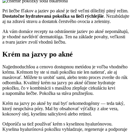
Pri liečbe fľakov a jaziev po akné je tiež veľmi dôležitý pitný režim.
Dostatočne hydratovaná pokožka sa lieči rýchlejšie
. Nezabúdajte
aj na zdravú stravu a dostatok čerstvého ovocia a zeleniny.
Ak vám domáce recepty na odstránenie jaziev po akné nepomáhajú,
je vhodné navštíviť dermatológa. Ten na základe povahy, veľkosti
a tvaru jaziev zvolí vhodnú liečbu.
Krém na jazvy po akné
Najjednoduchšou a cenovo dostupnou metódou je voľba vhodného
krému. Krémom by ste si mali pokožku nie len natierať, ale aj
masírovať. Môžete to urobiť sami, alebo tento proces zveríte do rúk
odborníka. Kvalitný krém na jazvy po akné účinne hydratuje
pokožku, čo v kombinácii s masážou zlepšuje cirkuláciu krvi
a napomáha liečbe. Pokožka sa stáva pružnejšou.
Krém na jazvy po akné by mal byť nekomedogénny — teda taký,
ktorý neupcháva póry. Mal by obsahovať výťažky z aloe vera,
kokosový olej, kyselinu salicylovú alebo retinol.
Odporúča sa tiež používať krém s kyselinou hyalurónovou.
Kyselina hyalurónová pokožku vyhladzuje, regeneruje a podporuje