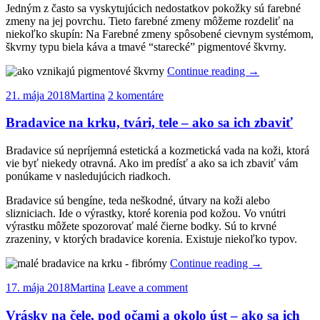
Jedným z často sa vyskytujúcich nedostatkov pokožky sú farebné
zmeny na jej povrchu. Tieto farebné zmeny môžeme rozdeliť na
niekoľko skupín: Na Farebné zmeny spôsobené cievnym systémom,
škvrny typu biela káva a tmavé “starecké” pigmentové škvrny.
Continue reading
→
21. mája 2018
Martina
2 komentáre
Bradavice na krku, tvári, tele – ako sa ich zbaviť
Bradavice sú nepríjemná estetická a kozmetická vada na koži, ktorá
vie byť niekedy otravná. Ako im predísť a ako sa ich zbaviť vám
ponúkame v nasledujúcich riadkoch.
Bradavice sú bengíne, teda neškodné, útvary na koži alebo
slizniciach. Ide o výrastky, ktoré korenia pod kožou. Vo vnútri
výrastku môžete spozorovať malé čierne bodky. Sú to krvné
zrazeniny, v ktorých bradavice korenia. Existuje niekoľko typov.
Continue reading
→
17. mája 2018
Martina
Leave a comment
Vrásky na čele, pod očami a okolo úst – ako sa ich