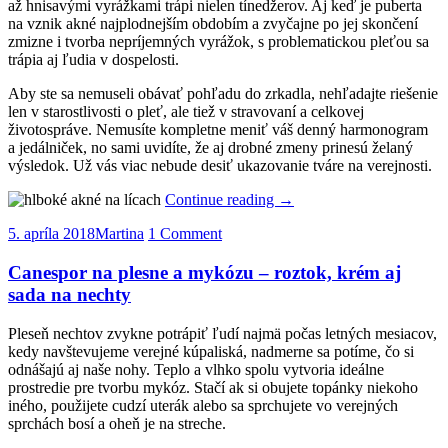
až hnisavými vyrážkami trápi nielen tínedžerov. Aj keď je puberta
na vznik akné najplodnejším obdobím a zvyčajne po jej skončení
zmizne i tvorba nepríjemných vyrážok, s problematickou pleťou sa
trápia aj ľudia v dospelosti.
Aby ste sa nemuseli obávať pohľadu do zrkadla, nehľadajte riešenie
len v starostlivosti o pleť, ale tiež v stravovaní a celkovej
životospráve. Nemusíte kompletne meniť váš denný harmonogram
a jedálniček, no sami uvidíte, že aj drobné zmeny prinesú želaný
výsledok. Už vás viac nebude desiť ukazovanie tváre na verejnosti.
Continue reading
→
5. apríla 2018
Martina
1 Comment
Canespor na plesne a mykózu – roztok, krém aj
sada na nechty
Pleseň nechtov zvykne potrápiť ľudí najmä počas letných mesiacov,
kedy navštevujeme verejné kúpaliská, nadmerne sa potíme, čo si
odnášajú aj naše nohy. Teplo a vlhko spolu vytvoria ideálne
prostredie pre tvorbu mykóz. Stačí ak si obujete topánky niekoho
iného, použijete cudzí uterák alebo sa sprchujete vo verejných
sprchách bosí a oheň je na streche.