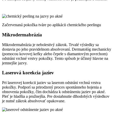
Začervenaná pokožka tváre po aplikácii chemického peelingu
Mikrodermabrázia
Mikrodermabrázia je nebolestivý zákrok. Trvalé výsledky sa
dostavia po jeho pravidelnom absolvovaní. Dermatológ mechanicky
(pomocou kovovej kefky alebo čepele s diamantovým povrchom)
odstráni vrchné vrstvy pokožky. Tento spôsob je účinný hlavne na
jemnejšie jazvy.
Laserová korekcia jaziev
Pri laserovej korekcii jaziev sa laserom odstráni vrchná vrstva
pokožky. Podporí sa prirodzený proces spontánneho hojenia a
obnovenia pokožky, čím dochádza k odstráneniu jaziev po akné.
Pleť je hladšia a pružnejšia. Pre dosiahnutie dlhodobých výsledkov
je nutné zákrok absolvovať opakovane.