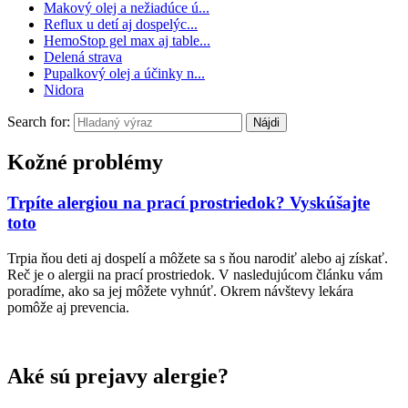
Makový olej a nežiadúce ú...
Reflux u detí aj dospelýc...
HemoStop gel max aj table...
Delená strava
Pupalkový olej a účinky n...
Nidora
Search for:
Kožné problémy
Trpíte alergiou na prací prostriedok? Vyskúšajte
toto
Trpia ňou deti aj dospelí a môžete sa s ňou narodiť alebo aj získať.
Reč je o alergii na prací prostriedok. V nasledujúcom článku vám
poradíme, ako sa jej môžete vyhnúť. Okrem návštevy lekára
pomôže aj prevencia.
Aké sú prejavy alergie?