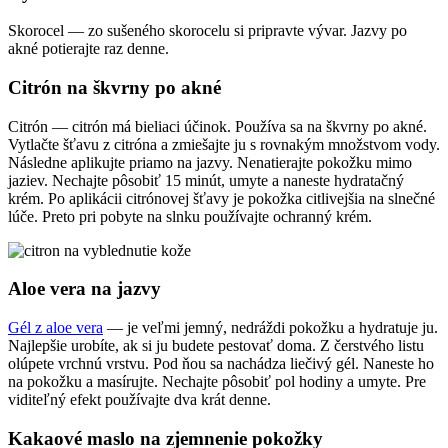
Skorocel — zo sušeného skorocelu si pripravte vývar. Jazvy po
akné potierajte raz denne.
Citrón na škvrny po akné
Citrón — citrón má bieliaci účinok. Používa sa na škvrny po akné.
Vytlačte šťavu z citróna a zmiešajte ju s rovnakým množstvom vody.
Následne aplikujte priamo na jazvy. Nenatierajte pokožku mimo
jaziev. Nechajte pôsobiť 15 minút, umyte a naneste hydratačný
krém. Po aplikácii citrónovej šťavy je pokožka citlivejšia na slnečné
lúče. Preto pri pobyte na slnku používajte ochranný krém.
Aloe vera na jazvy
Gél z aloe vera
— je veľmi jemný, nedráždi pokožku a hydratuje ju.
Najlepšie urobíte, ak si ju budete pestovať doma. Z čerstvého listu
olúpete vrchnú vrstvu. Pod ňou sa nachádza liečivý gél. Naneste ho
na pokožku a masírujte. Nechajte pôsobiť pol hodiny a umyte. Pre
viditeľný efekt používajte dva krát denne.
Kakaové maslo na zjemnenie pokožky