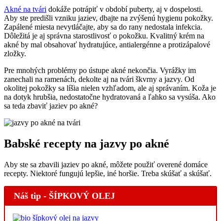
Akné na tvári
dokáže potrápiť v období puberty, aj v dospelosti.
Aby ste predišli vzniku jaziev, dbajte na zvýšenú hygienu pokožky.
Zapálené miesta nevytláčajte, aby sa do rany nedostala infekcia.
Dôležitá je aj správna starostlivosť o pokožku. Kvalitný krém na
akné by mal obsahovať hydratujúce, antialergénne a protizápalové
zložky.
Pre mnohých problémy po ústupe akné nekončia. Vyrážky im
zanechali na ramenách, dekolte aj na tvári škvrny a jazvy. Od
okolitej pokožky sa líšia nielen vzhľadom, ale aj správaním. Koža je
na dotyk hrubšia, nedostatočne hydratovaná a ľahko sa vysúša. Ako
sa teda zbaviť jaziev po akné?
Babské recepty na jazvy po akné
Aby ste sa zbavili jaziev po akné, môžete použiť overené domáce
recepty. Niektoré fungujú lepšie, iné horšie. Treba skúšať a skúšať.
Náš tip - ŠÍPKOVÝ OLEJ