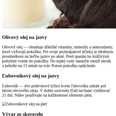
Olivový olej na jazvy
Olivový olej — obsahuje dôležité vitamíny, minerály a antioxidanty,
ktoré vyživujú pokožku. Pre svoje protizápalové účinky je ideálnym
prostriedkom na liečbu jaziev po akné. Pred spaním ho krúživými
pohybmi votrite do pokožky. Do teplej vody namočte menší uterák
a priložte na 15 minút na tvár. Potom pokožku opláchnite.
Ľubovníkový olej na jazvy
Ľubovník — dve polievkové lyžice kvetu ľubovníka zalejte pol
litrom olivového oleja. V dobre uzavretej fľaši nechajte vylúhovať
21 dní. Nálev používajte na každodenné ošetrenie pleti.
Vývar zo skorocelu