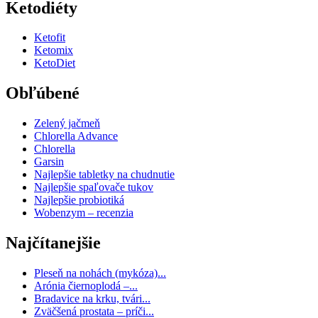
Ketodiéty
Ketofit
Ketomix
KetoDiet
Obľúbené
Zelený jačmeň
Chlorella Advance
Chlorella
Garsin
Najlepšie tabletky na chudnutie
Najlepšie spaľovače tukov
Najlepšie probiotiká
Wobenzym – recenzia
Najčítanejšie
Pleseň na nohách (mykóza)...
Arónia čiernoplodá –...
Bradavice na krku, tvári...
Zväčšená prostata – príči...