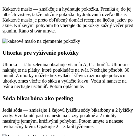
Kakaové maslo — zmäkčuje a hydratuje pokožku. Preniká aj do jej
hlbších vrstiev, takže udržuje pokožku hydratovanú oveľa dlhšie.
Kakaové maslo je preto obľúbený domáci recept na liečbu jaziev po
akné. Krúživými pohybmi ho vtierajte do pokožky každý večer pred
spaním. Ráno si tvár umyte.
Uhorka pre vyživenie pokožky
Uhorka — táto zelenina obsahuje vitamín A, C a horčík. Uhorku si
nakrájajte na plátky, ktoré poukladáte na tvár. Nechajte pôsobiť 30
minút. Z uhorky môžete tiež vytlačiť šťavu: rozmixujte polovicu
uhorky, zmes vložte do sitka a vytlačte šťavu. Vodu si naneste na
tvár a nechajte uschnúť. Potom opláchnite.
Sóda bikarbóna ako peeling
Jedlá sóda — zmiešajte 1 čajovú lyžičku sódy bikarbóny a 2 lyžičky
vody. Vzniknutú pastu naneste na jazvy po akné a 2 minúty
masírujte jemnými krúživými pohybmi. Potom umyte a naneste
hydratačný krém. Opakujte 2 – 3 krát týždenne.