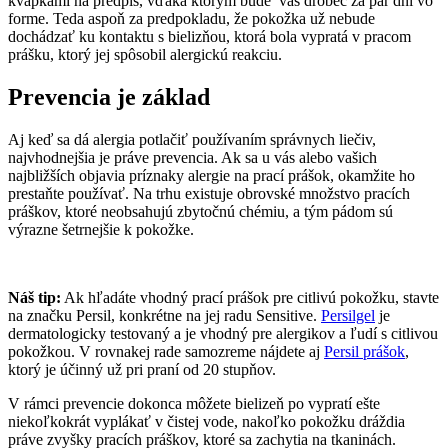
kvapkami na predpis, vďaka ktorým bude váš drobec za pár dní vo
forme. Teda aspoň za predpokladu, že pokožka už nebude
dochádzať ku kontaktu s bielizňou, ktorá bola vypratá v pracom
prášku, ktorý jej spôsobil alergickú reakciu.
Prevencia je základ
Aj keď sa dá alergia potlačiť používaním správnych liečiv,
najvhodnejšia je práve prevencia. Ak sa u vás alebo vašich
najbližších objavia príznaky alergie na prací prášok, okamžite ho
prestaňte používať. Na trhu existuje obrovské množstvo pracích
práškov, ktoré neobsahujú zbytočnú chémiu, a tým pádom sú
výrazne šetrnejšie k pokožke.
Náš tip:
Ak hľadáte vhodný prací prášok pre citlivú pokožku, stavte
na značku Persil, konkrétne na jej radu Sensitive.
Persilgel
je
dermatologicky testovaný a je vhodný pre alergikov a ľudí s citlivou
pokožkou. V rovnakej rade samozreme nájdete aj
Persil prášok
,
ktorý je účinný už pri praní od 20 stupňov.
V rámci prevencie dokonca môžete bielizeň po vypratí ešte
niekoľkokrát vyplákať v čistej vode, nakoľko pokožku dráždia
práve zvyšky pracích práškov, ktoré sa zachytia na tkaninách.