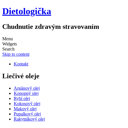
Dietologička
Chudnutie zdravým stravovaním
Menu
Widgets
Search
Skip to content
Kontakt
Liečivé oleje
Argánový olej
Konopný olej
Rybí olej
Kokosový olej
Makový olej
Pupalkový olej
Rakytníkový olej