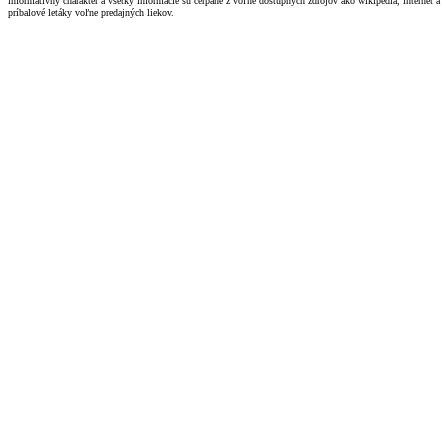
informatívny charakter a všetky informácie sú čerpané z voľne dostupných zdrojov ako wikipédia, internet a
príbalové letáky voľne predajných liekov.