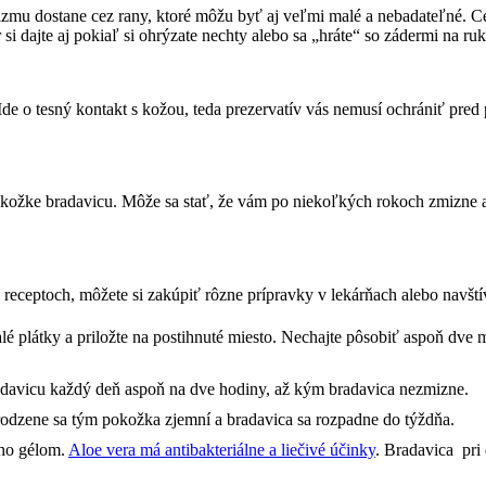
nizmu dostane cez rany, ktoré môžu byť aj veľmi malé a nebadateľné. 
 si dajte aj pokiaľ si ohrýzate nechty alebo sa „hráte“ so zádermi na r
de o tesný kontakt s kožou, teda prezervatív vás nemusí ochrániť pred
pokožke bradavicu. Môže sa stať, že vám po niekoľkých rokoch zmizne aj 
eceptoch, môžete si zakúpiť rôzne prípravky v lekárňach alebo navští
é plátky a priložte na postihnuté miesto. Nechajte pôsobiť aspoň dve 
radavicu každý deň aspoň na dve hodiny, až kým bradavica nezmizne.
irodzene sa tým pokožka zjemní a bradavica sa rozpadne do týždňa.
eho gélom.
Aloe vera má antibakteriálne a liečivé účinky
. Bradavica pri