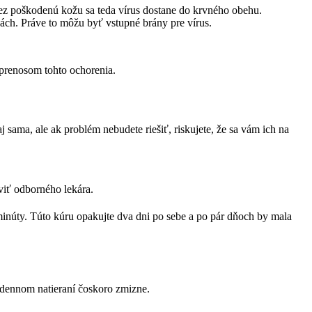
Cez poškodenú kožu sa teda vírus dostane do krvného obehu.
ukách. Práve to môžu byť vstupné brány pre vírus.
 prenosom tohto ochorenia.
sama, ale ak problém nebudete riešiť, riskujete, že sa vám ich na
viť odborného lekára.
minúty. Túto kúru opakujte dva dni po sebe a po pár dňoch by mala
 dennom natieraní čoskoro zmizne.