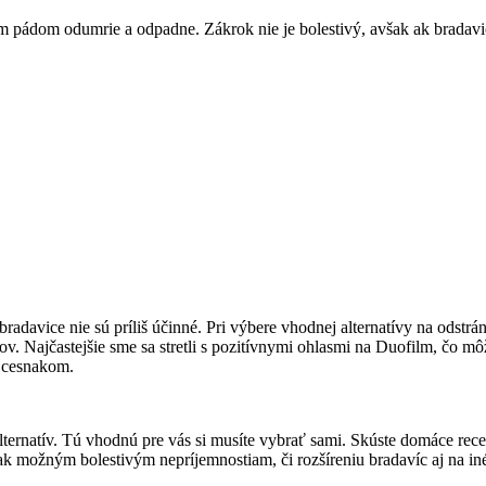
tým pádom odumrie a odpadne. Zákrok nie je bolestivý, avšak ak brada
bradavice nie sú príliš účinné. Pri výbere vhodnej alternatívy na odstr
v. Najčastejšie sme sa stretli s pozitívnymi ohlasmi na Duofilm, čo môž
s cesnakom.
ternatív. Tú vhodnú pre vás si musíte vybrať sami. Skúste domáce rece
k možným bolestivým nepríjemnostiam, či rozšíreniu bradavíc aj na iné 