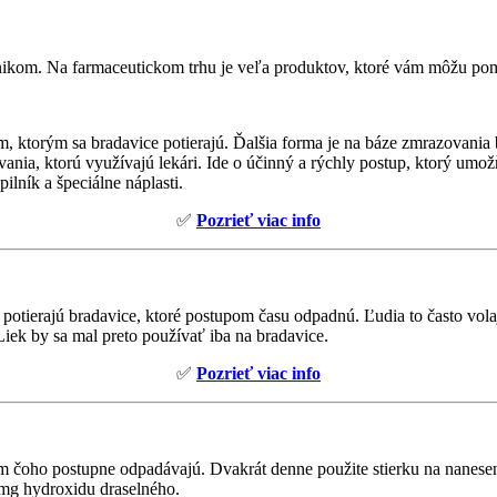
árnikom. Na farmaceutickom trhu je veľa produktov, ktoré vám môžu po
om, ktorým sa bradavice potierajú. Ďalšia forma je na báze zmrazovani
ania, ktorú využívajú lekári. Ide o účinný a rýchly postup, ktorý umož
ilník a špeciálne náplasti.
✅
Pozrieť viac info
 potierajú bradavice, ktoré postupom času odpadnú. Ľudia to často vola
Liek by sa mal preto používať iba na bradavice.
✅
Pozrieť viac info
edkom čoho postupne odpadávajú. Dvakrát denne použite stierku na n
 mg hydroxidu draselného.