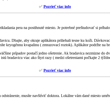
✅
Pozrieť viac info
kladania pera na postihnuté miesto. Je potrebné preštudovať si príbalov
vicu. Dbajte, aby okraje aplikátora priliehali tesne ku koži. Dávkovac
te kryogénnu kvapalinu ( zmrazovací roztok). Aplikátor podržte na bra
Vo väčšine prípadov postačí jedno ošetrenie. Ak bradavica nezmizne do
 istú bradavicu viac ako štyri razy ( medzi ošetreniami počkajte 2 týž
✅
Pozrieť viac info
h odstránenie, musíte navštíviť doktora. Lokálne vám dané miesto umŕt