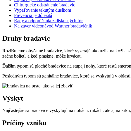
Chirurgické odstránenie bradavíc
Vypaľovanie tekutým dusíkom
Prevencia je dôležitá
Rady a odporúčania z diskusných fór
Na záver videonávod Wartner bradavičník
Druhy bradavíc
Rozlišujeme obyčajné bradavice, ktoré vyzerajú ako uzlík na koži a s
začne bolieť, a keď praskne, môže krvácať.
Ďalším typom sú ploché bradavice na stupaji nohy, ktoré rastú smerom
Posledným typom sú genitálne bradavice, ktoré sa vyskytujú v oblasti
Výskyt
Najčastejšie sa bradavice vyskytujú na nohách, rukách, ale aj na krku
Príčiny vzniku