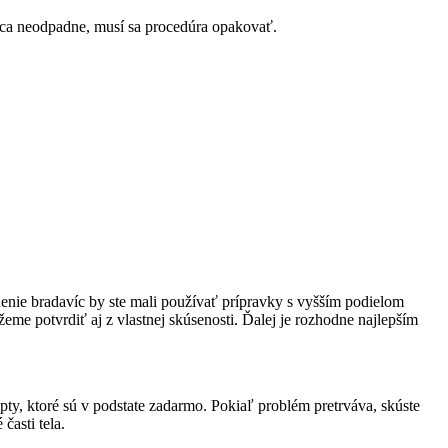
vica neodpadne, musí sa procedúra opakovať.
ánenie bradavíc by ste mali používať prípravky s vyšším podielom
eme potvrdiť aj z vlastnej skúsenosti. Ďalej je rozhodne najlepším
pty, ktoré sú v podstate zadarmo. Pokiaľ problém pretrváva, skúste
časti tela.