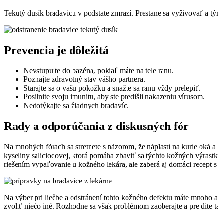
Tekutý dusík bradavicu v podstate zmrazí. Prestane sa vyživovať a 
Prevencia je dôležitá
Nevstupujte do bazéna, pokiaľ máte na tele ranu.
Poznajte zdravotný stav vášho partnera.
Starajte sa o vašu pokožku a snažte sa ranu vždy prelepiť.
Posilnite svoju imunitu, aby ste predišli nakazeniu vírusom.
Nedotýkajte sa žiadnych bradavíc.
Rady a odporúčania z diskusných fór
Na mnohých fórach sa stretnete s názorom, že náplasti na kurie oká a 
kyseliny saliciodovej, ktorá pomáha zbaviť sa týchto kožných výrastko
riešením vypaľovanie u kožného lekára, ale zaberá aj domáci recept 
Na výber pri liečbe a odstránení tohto kožného defektu máte mnoho al
zvoliť niečo iné. Rozhodne sa však problémom zaoberajte a prejdite ta