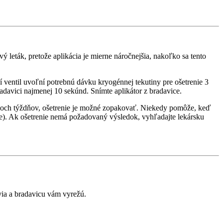
ý leták, pretože aplikácia je mierne náročnejšia, nakoľko sa tento
í ventil uvoľní potrebnú dávku kryogénnej tekutiny pre ošetrenie 3
davici najmenej 10 sekúnd. Snímte aplikátor z bradavice.
 dvoch týždňov, ošetrenie je možné zopakovať. Niekedy pomôže, keď
dne). Ak ošetrenie nemá požadovaný výsledok, vyhľadajte lekársku
via a bradavicu vám vyrežú.