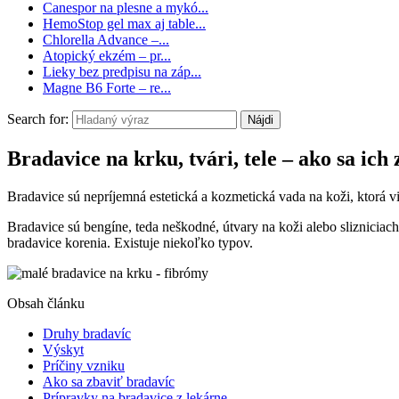
Canespor na plesne a mykó...
HemoStop gel max aj table...
Chlorella Advance –...
Atopický ekzém – pr...
Lieky bez predpisu na záp...
Magne B6 Forte – re...
Search for:
Bradavice na krku, tvári, tele – ako sa ich
Bradavice sú nepríjemná estetická a kozmetická vada na koži, ktorá 
Bradavice sú bengíne, teda neškodné, útvary na koži alebo slizniciac
bradavice korenia. Existuje niekoľko typov.
Obsah článku
Druhy bradavíc
Výskyt
Príčiny vzniku
Ako sa zbaviť bradavíc
Prípravky na bradavice z lekárne