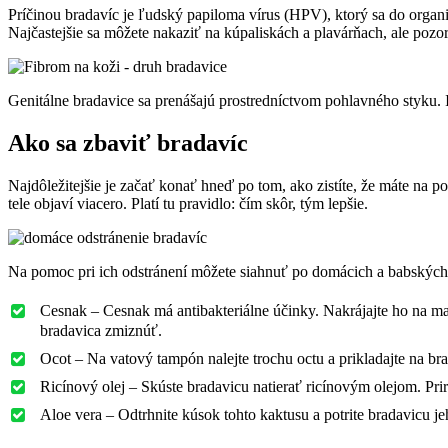
Príčinou bradavíc je ľudský papiloma vírus (HPV), ktorý sa do orga
Najčastejšie sa môžete nakaziť na kúpaliskách a plavárňach, ale pozor
Genitálne bradavice sa prenášajú prostredníctvom pohlavného styku. I
Ako sa zbaviť bradavíc
Najdôležitejšie je začať konať hneď po tom, ako zistíte, že máte na 
tele objaví viacero. Platí tu pravidlo: čím skôr, tým lepšie.
Na pomoc pri ich odstránení môžete siahnuť po domácich a babských r
Cesnak – Cesnak má antibakteriálne účinky. Nakrájajte ho na mal
bradavica zmiznúť.
Ocot – Na vatový tampón nalejte trochu octu a prikladajte na b
Ricínový olej – Skúste bradavicu natierať ricínovým olejom. Pr
Aloe vera – Odtrhnite kúsok tohto kaktusu a potrite bradavicu j