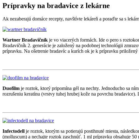
Prípravky na bradavice z lekárne
Ak nezaberajú domáce recepty, navštívte lekáreň a poraďte sa s lek
Wartner Bradavičník
je vo viacerých formách. Ide o pero s roztok
Bradavičník 2. generácie je založený na podobnej technológii zmrazov
prípravku. Na ošetrenie bradavíc a kurích ok je k prípravku priložený p
Duofilm
je roztok, ktorý pripomína gél na nechty. Jednoducho sa ním
rozrušeniu keratínu (vrstvy tuhej hrubej kože na povrchu bradavice). 
Infectodell
je roztok, ktorým sa potierajú postihnuté miesta, násl
(molluscum) a nechajte roztok zaschnúť. 1 ml prípravku obsahuje 50