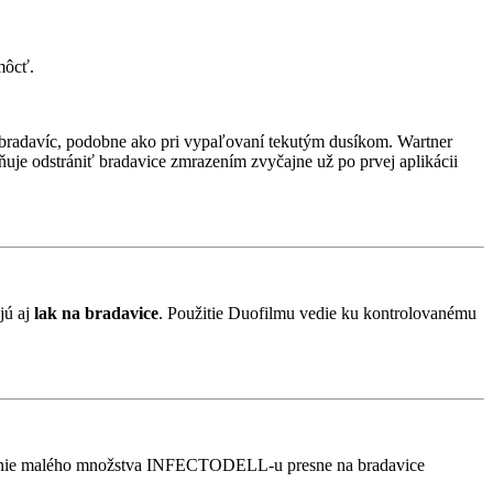
môcť.
a bradavíc, podobne ako pri vypaľovaní tekutým dusíkom. Wartner
ňuje odstrániť bradavice zmrazením zvyčajne už po prvej aplikácii
jú aj
lak na bradavice
. Použitie Duofilmu vedie ku kontrolovanému
anesenie malého množstva INFECTODELL-u presne na bradavice