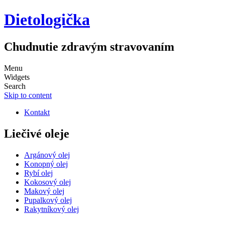
Dietologička
Chudnutie zdravým stravovaním
Menu
Widgets
Search
Skip to content
Kontakt
Liečivé oleje
Argánový olej
Konopný olej
Rybí olej
Kokosový olej
Makový olej
Pupalkový olej
Rakytníkový olej