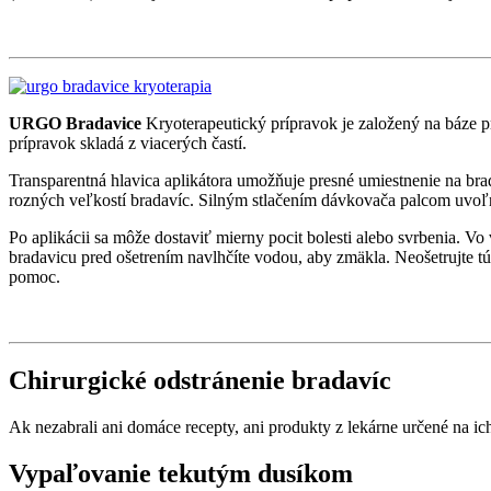
URGO Bradavice
Kryoterapeutický prípravok je založený na báze pri
prípravok skladá z viacerých častí.
Transparentná hlavica aplikátora umožňuje presné umiestnenie na brada
rozných veľkostí bradavíc. Silným stlačením dávkovača palcom uvoľní
Po aplikácii sa môže dostaviť mierny pocit bolesti alebo svrbenia. 
bradavicu pred ošetrením navlhčíte vodou, aby zmäkla. Neošetrujte tú
pomoc.
Chirurgické odstránenie bradavíc
Ak nezabrali ani domáce recepty, ani produkty z lekárne určené na ic
Vypaľovanie tekutým dusíkom