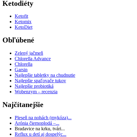
Ketodiéty
Ketofit
Ketomix
KetoDiet
Obľúbené
Zelený jačmeň
Chlorella Advance
Chlorella
Garsin
Najlepšie tabletky na chudnutie
Najlepšie spaľovače tukov
Najlepšie probiotiká
Wobenzym – recenzia
Najčítanejšie
Pleseň na nohách (mykóza)...
Arónia čiernoplodá –...
Bradavice na krku, tvári...
Reflux u detí aj dospelýc...